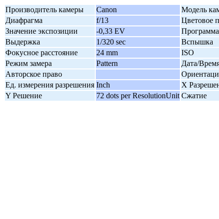
Производитель камеры
Canon
Модель ка
Диафрагма
f/13
Цветовое 
Значение экспозиции
-0,33 EV
Программа
Выдержка
1/320 sec
Вспышка
Фокусное расстояние
24 mm
ISO
Режим замера
Pattern
Дата/Врем
Авторское право
Ориентаци
Ед. измерения разрешения
Inch
X Разреше
Y Решение
72 dots per ResolutionUnit
Сжатие