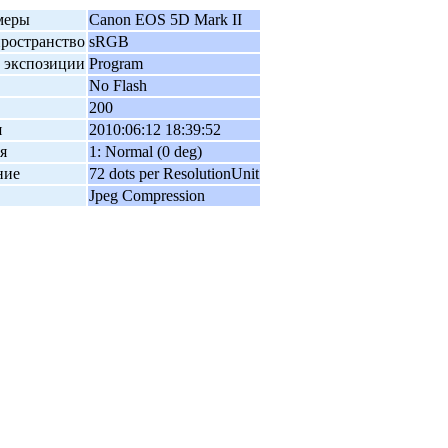
меры
Canon EOS 5D Mark II
пространство
sRGB
 экспозиции
Program
No Flash
200
я
2010:06:12 18:39:52
я
1: Normal (0 deg)
ние
72 dots per ResolutionUnit
Jpeg Compression